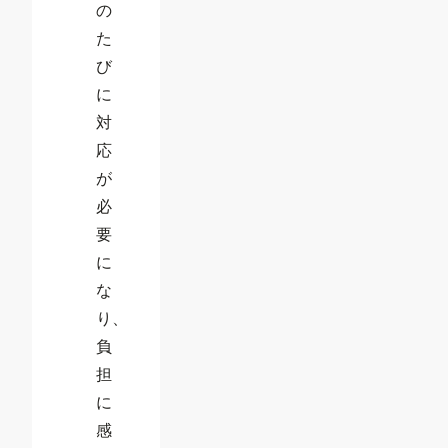
の
た
び
に
対
応
が
必
要
に
な
り、
負
担
に
感