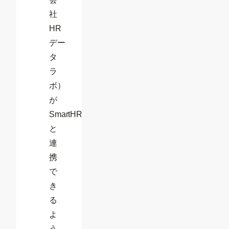
社
HR
デー
タ
ラ
ボ）
が
SmartHR
と
連
携
で
き
る
よ
う