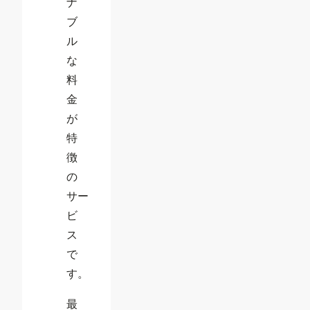
ナ
ブ
ル
な
料
金
が
特
徴
の
サー
ビ
ス
で
す。
最