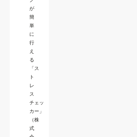
が
簡
単
に
行
え
る
「ス
ト
レ
ス
チェッ
カー」
（株
式
会