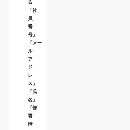
る
「社
員
番
号」
「メー
ル
ア
ド
レ
ス」
「氏
名」
「部
署
情