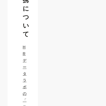
携
に
つ
い
て
H
R
デ
ー
タ
ラ
ボ
の
「