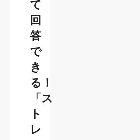
て
回
答
で
き
る！
「ス
ト
レ