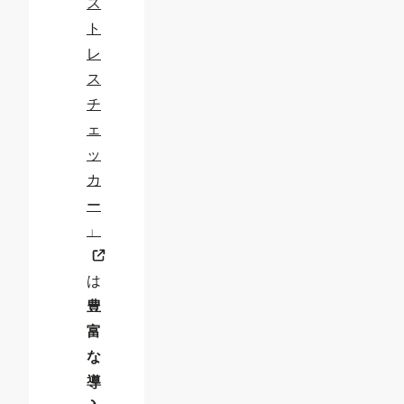
ス
ト
レ
ス
チ
ェ
ッ
カ
ー
」
は
豊
富
な
導