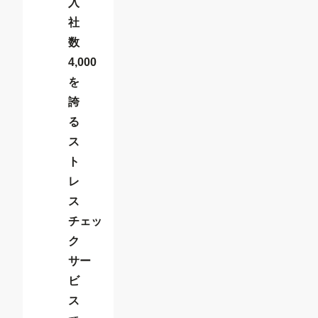
入
社
数
4,000
を
誇
る
ス
ト
レ
ス
チェッ
ク
サー
ビ
ス