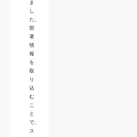
ま
し
た。
部
署
情
報
を
取
り
込
む
こ
と
で、
ス