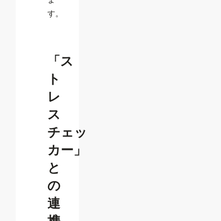
す。
「ス
ト
レ
ス
チェッ
カー」
と
の
連