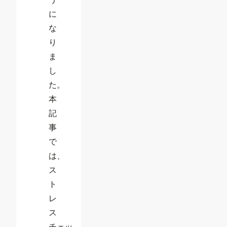
に
な
り
ま
し
た。
本
記
事
で
は、
ス
ト
レ
ス
チェッ