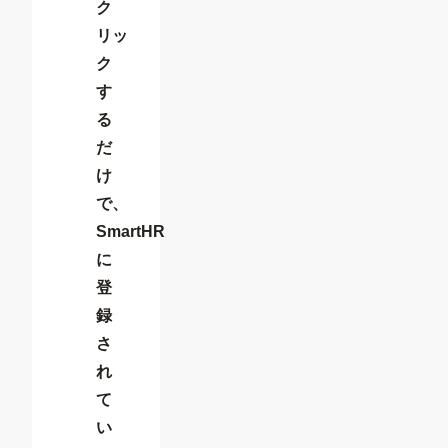
ク
リッ
ク
す
る
だ
け
で、
SmartHR
に
登
録
さ
れ
て
い