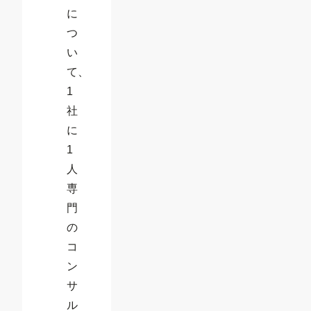
に
つ
い
て、
1
社
に
1
人
専
門
の
コ
ン
サ
ル