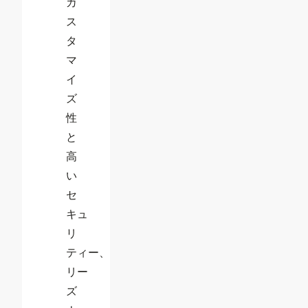
カ
ス
タ
マ
イ
ズ
性
と
高
い
セ
キュ
リ
ティー、
リー
ズ