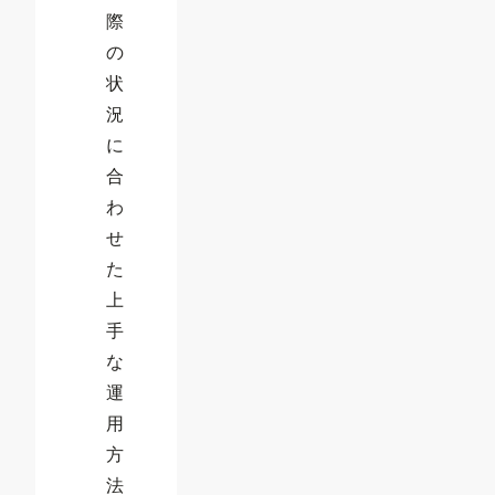
際
の
状
況
に
合
わ
せ
た
上
手
な
運
用
方
法