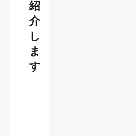
紹
介
し
ま
す
目
次