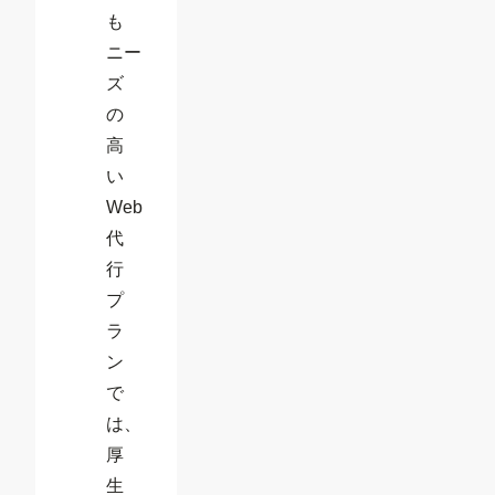
も
ニー
ズ
の
高
い
Web
代
行
プ
ラ
ン
で
は、
厚
生