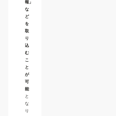
報」
な
ど
を
取
り
込
む
こ
と
が
可
能
と
な
り