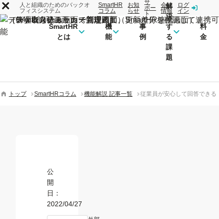
サ
人と組織のためのバックオ
SmartHR
お知
会社
ログ
解
ポー
フィスシステム
コラム
らせ
情報
イン
ト
決
SmartHR
機
事
す
料
とは
能
例
る
金
課
題
トップ
SmartHRコラム
機能解説 記事一覧
従業員が安心して回答できる！
公
開
日：
2022/04/27