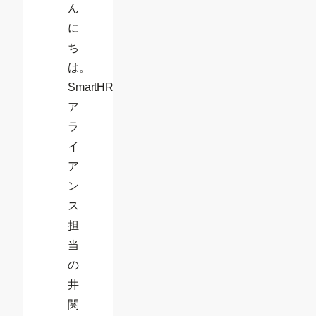
ん
に
ち
は。
SmartHR
ア
ラ
イ
ア
ン
ス
担
当
の
井
関