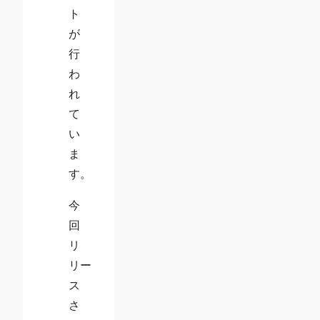
ト
が
行
わ
れ
て
い
ま
す。
今
回
リ
リー
ス
さ