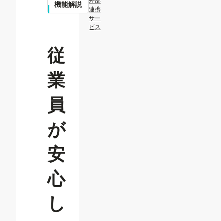
外部
機能解説
連携
サー
ビス
従
業
員
が
安
心
し