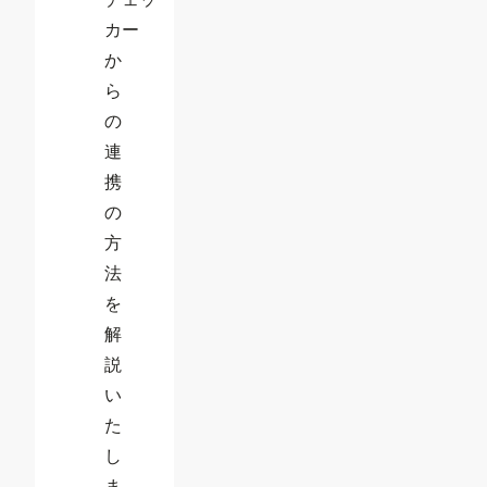
カー
か
ら
の
連
携
の
方
法
を
解
説
い
た
し
ま