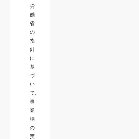
労
働
省
の
指
針
に
基
づ
い
て、
事
業
場
の
実