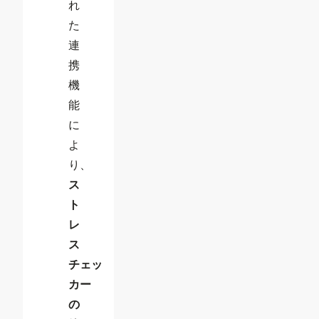
れ
た
連
携
機
能
に
よ
り、
ス
ト
レ
ス
チェッ
カー
の