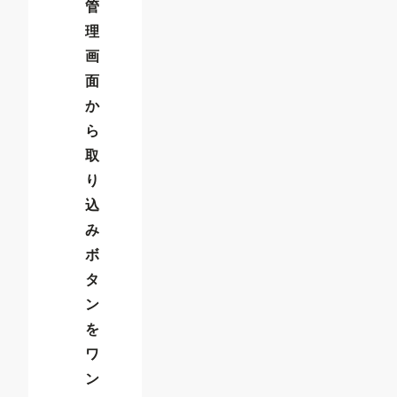
管
理
画
面
か
ら
取
り
込
み
ボ
タ
ン
を
ワ
ン