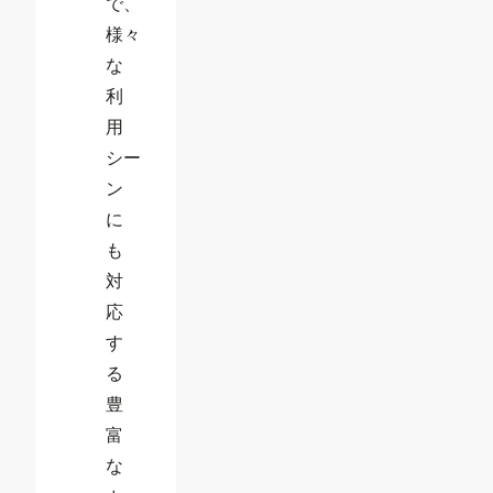
で、
様々
な
利
用
シー
ン
に
も
対
応
す
る
豊
富
な