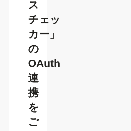
ス
チェッ
カー」
の
OAuth
連
携
を
ご