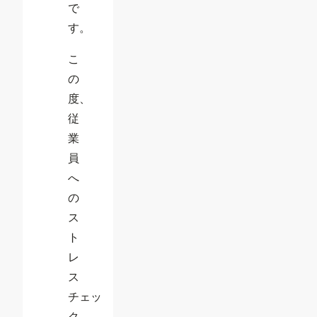
で
す。
こ
の
度、
従
業
員
へ
の
ス
ト
レ
ス
チェッ
ク