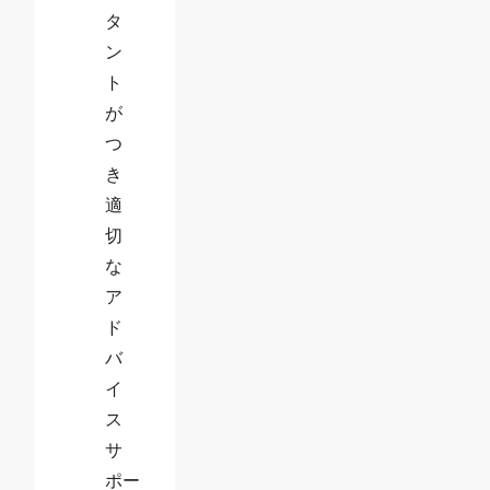
タ
ン
ト
が
つ
き
適
切
な
ア
ド
バ
イ
ス
サ
ポー