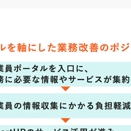
機能
事例
解決する課題
料金
イベン
を実現。SmartHR「従業員ポータル」
報発信の一元化を実
R「従業員ポータル」