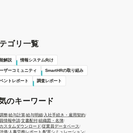
テゴリ一覧
能解説
情報システム向け
ーザーコミュニティ
SmartHRの取り組み
ベントレポート
調査レポート
気のキーワード
調整
給与計算
給与明細
入社手続き・雇用契約
/
/
/
/
員情報申請
文書配付
組織図・名簿
/
/
/
Vカスタムダウンロード
従業員データベース
/
/
評価
人事労務レポート
配置シミュレーション
/
/
/