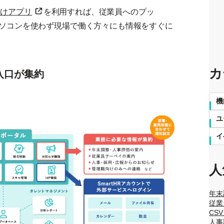
向けアプリ
を利用すれば、従業員へのプッ
ソコンを使わず現場で働く方々にも情報をすぐに
カ
入口が集約
機
ユ
イ
人
年末
従業
CS
人事