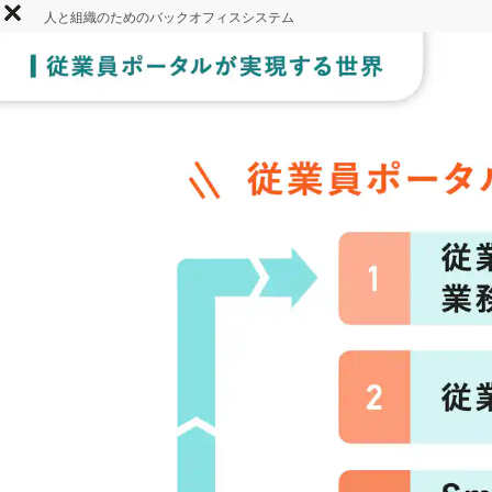
人と組織のためのバックオフィスシステム
SmartHRとは
トップ
SmartHRコラム
機能解説 記事一覧
業務効率化&情報発信の一元化
公開日：2024/10/22
機能解説
従業員ポータル
業務効率化&情
現。SmartH