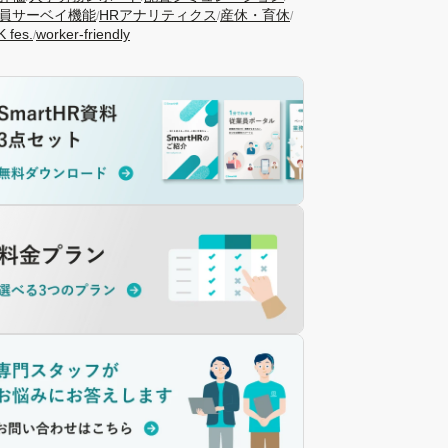
員サーベイ機能
HRアナリティクス
産休・育休
/
/
/
 fes.
worker-friendly
/