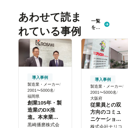
あわせて読ま
一覧
を見
れている事例
る
導入事例
導入事例
製造業・メーカー
製造業・メーカー
2001〜5000名
2001〜5000名
福岡県
大阪府
創業105年・製
従業員との双
造業のDX推
方向のコミュ
進。本来業務
ニケーション
でさらなる成
黒崎播磨株式会
に効果を実
株式会社ナリコ