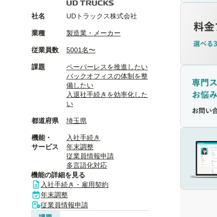
社名
UDトラックス株式会社
業種
製造業・メーカー
従業員数
5001名〜
課題
ペーパーレスを推進したい
バックオフィスの体制を整
備したい
入退社手続きを効率化した
い
都道府県
埼玉県
機能・
入社手続き
サービス
年末調整
従業員情報申請
多言語化対応
機能の詳細を見る
入社手続き・雇用契約
年末調整
従業員情報申請