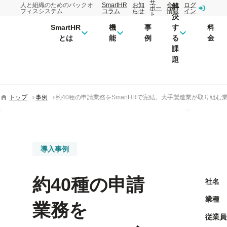
サ
人と組織のためのバックオ
SmartHR
お知
会社
ログ
解
ポー
フィスシステム
コラム
らせ
情報
イン
ト
決
SmartHR
機
事
す
料
とは
能
例
る
金
課
題
トップ
事例
約40種の申請業務をSmartHRで完結。大手製造業が取り組む
導入事例
約40種の申請
社名
業種
業務を
従業員