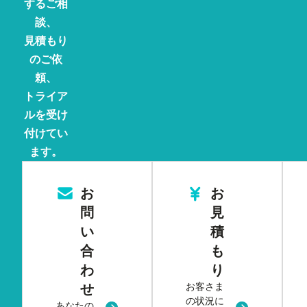
するご相
談、
見積もり
のご依
頼、
トライア
ルを受け
付けてい
ます。
お
お
問
見
い
積
合
も
わ
り
お客さま
せ
の状況に
あなたの