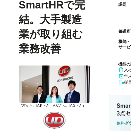
SmartHRで完
課題
結。大手製造
業が取り組む
都道府
機能・
業務改善
サービ
機能の
入
年
従
（左から、M.Kさん、A.Cさん、M.Sさん）