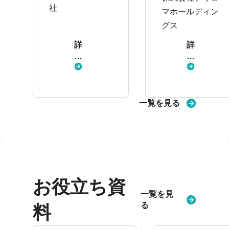
果を目指せる
社
感。段階的な
マホールディン
環境へ
導入が定着の
グス
カギ
詳
詳
し
し
く
く
見
見
る
る
一覧を見る
お役立ち資
一覧を見
る
料