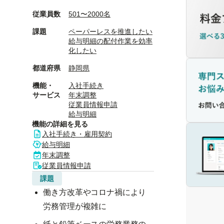
従業員数
501〜2000名
課題
ペーパーレスを推進したい
給与明細の配付作業を効率
化したい
都道府県
静岡県
機能・
入社手続き
サービス
年末調整
従業員情報申請
給与明細
機能の詳細を見る
入社手続き・雇用契約
給与明細
年末調整
従業員情報申請
課題
働き方改革やコロナ禍により
労務管理が複雑に