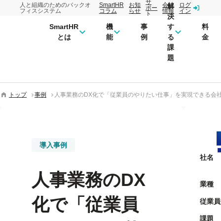
サ
人と組織のためのバックオ
SmartHR
お知
会社
ログ
解
ポー
フィスシステム
コラム
らせ
情報
イン
ト
決
SmartHR
機
事
す
料
とは
能
例
る
金
課
題
トップ
事例
人事業務のDX化で「従業員のやりたい仕事」を実現できる会
導入事例
社名
人事業務のDX
業種
化で「従業員
従業員
課題