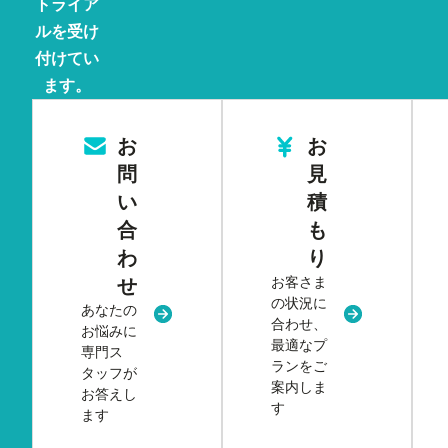
トライア
ルを受け
付けてい
ます。
お
お
問
見
い
積
合
も
わ
り
お客さま
せ
の状況に
あなたの
新規タブまたはウィンドウで開く
新規タブまた
合わせ、
お悩みに
最適なプ
専門ス
ランをご
タッフが
案内しま
お答えし
す
ます