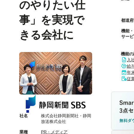
のやりたい仕
事」を実現で
都道府
機能・
きる会社に
サービ
機能の
入
給
年
従
社名
株式会社静岡新聞社・静岡
放送株式会社
業種
PR・メディア