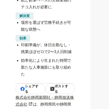
紙と鉛筆ベースの労務業務の
テコ入れが必要に
解決策
場所を選ばず労務手続きが可
能な状態へ
効果
印刷準備が、休日出勤なし・
残業ほぼゼロで2〜3人日削減
効率化により生まれた時間で
新たな人事施策にも取り組め
た
シェアす
ポストす
る
る
株式会社静岡新聞社・静岡放送株
式会社
は、静岡県民や静岡県