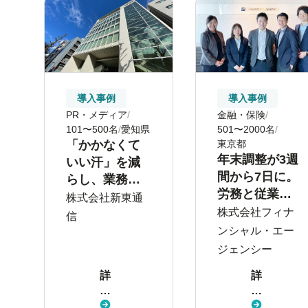
導入事例
導入事例
PR・メディア
金融・保険
101〜500名
愛知県
501〜2000名
「かかなくて
東京都
年末調整が3週
いい汗」を減
間から7日に。
らし、業務に
労務と従業員
集中できる環
株式会社新東通
の双方が働き
株式会社フィナ
境のために
信
やすい環境へ
ンシャル・エー
ジェンシー
詳
詳
し
し
く
く