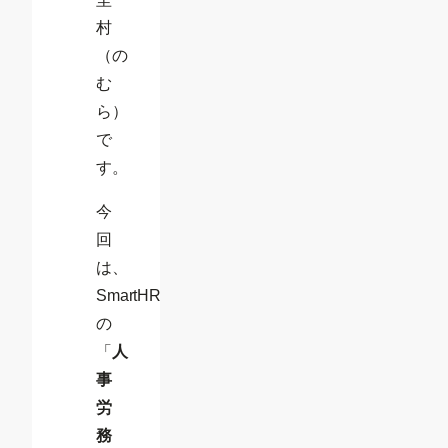
村
（の
む
ら）
で
す。
今
回
は、
SmartHR
の
「
人
事
労
務