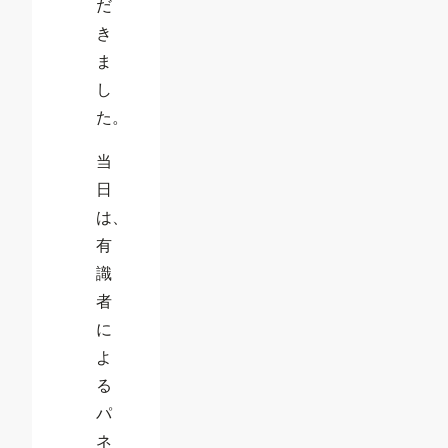
だ
き
ま
し
た。
当
日
は、
有
識
者
に
よ
る
パ
ネ