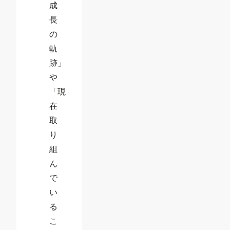
成
長
の
軌
跡」
や
「現
在
取
り
組
ん
で
い
る
こ