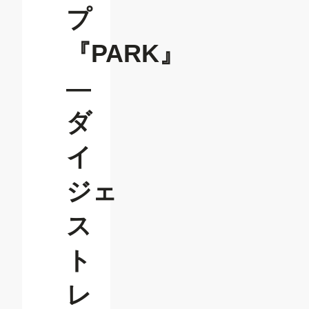
プ
『PARK』
―
ダ
イ
ジェ
ス
ト
レ