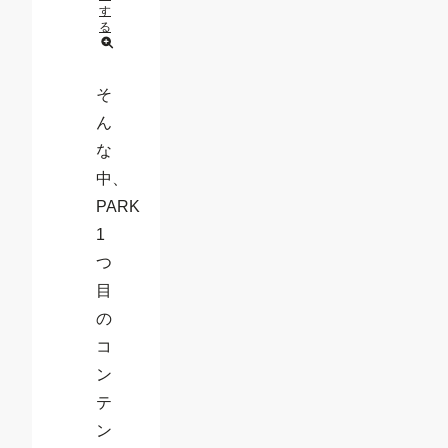
す
る
そ
ん
な
中、
PARK
1
つ
目
の
コ
ン
テ
ン