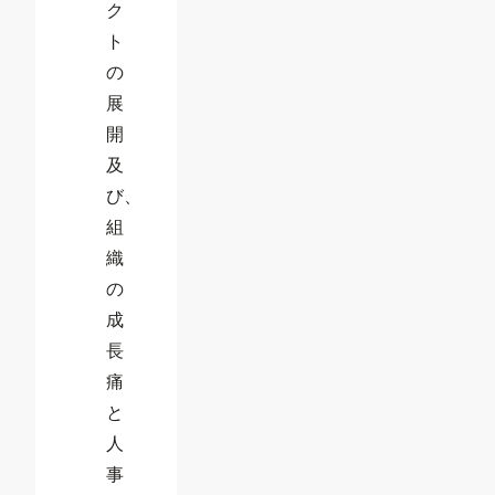
ク
ト
の
展
開
及
び、
組
織
の
成
長
痛
と
人
事