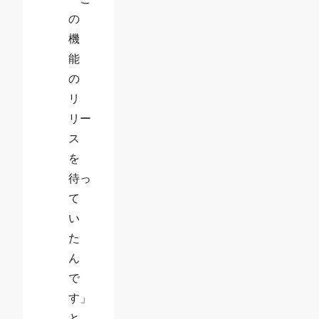
の
機
能
の
リ
リー
ス
を
待っ
て
い
た
ん
で
す」
と