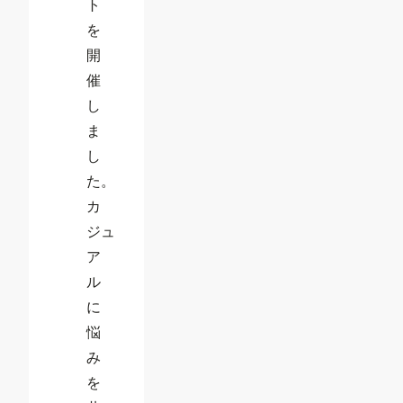
ト
を
開
催
し
ま
し
た。
カ
ジュ
ア
ル
に
悩
み
を