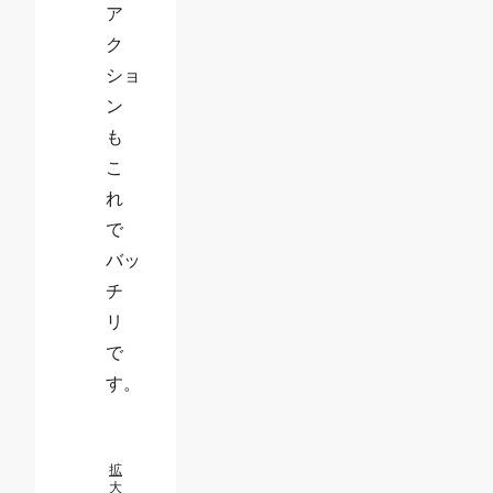
ア
ク
ショ
ン
も
こ
れ
で
バッ
チ
リ
で
す。
拡
大