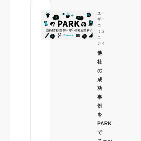
ユー
ザー
コ
ミュ
ニ
ティ
他
社
の
成
功
事
例
を
PARK
で