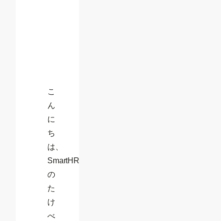
会
＆
お
土
産
こ
ん
に
ち
は、
SmartHR
の
た
け
べ