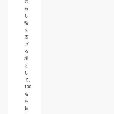
共
有
し
輪
を
広
げ
る
場
と
し
て、
100
名
を
超