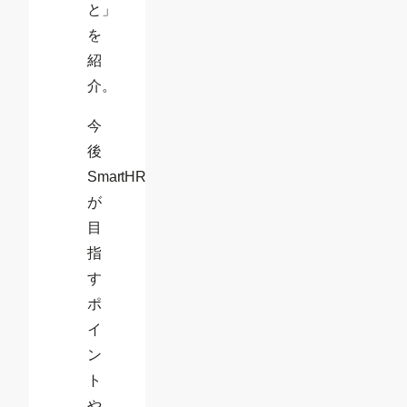
と」
を
紹
介。
今
後
SmartHR
が
目
指
す
ポ
イ
ン
ト
や