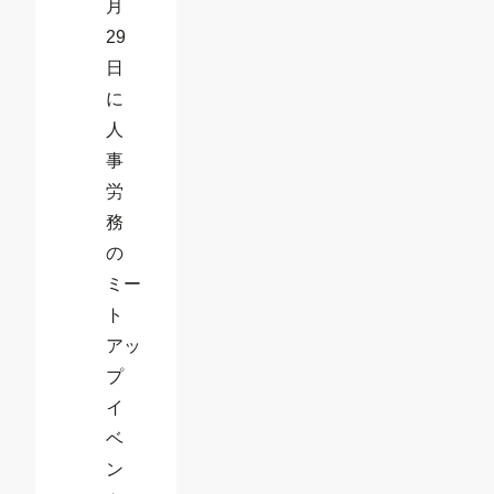
月
29
日
に
人
事
労
務
の
ミー
ト
アッ
プ
イ
ベ
ン