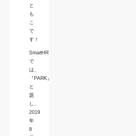
と
も
こ
で
す！
SmartHR
で
は、
『PARK』
と
題
し、
2019
年
8