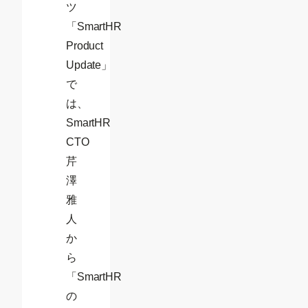
ツ
「SmartHR
Product
Update」
で
は、
SmartHR
CTO
芹
澤
雅
人
か
ら
「SmartHR
の