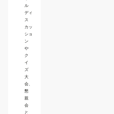
ル
ディ
ス
カッ
ショ
ン
や
ク
イ
ズ
大
会、
懇
親
会
と