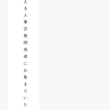
え
る
人
事
労
務
関
係
者
に
お
集
ま
り
い
た