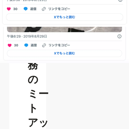
ユーザーコミュニティ
PARK
人
事・
労
務
の
ミー
ト
アッ