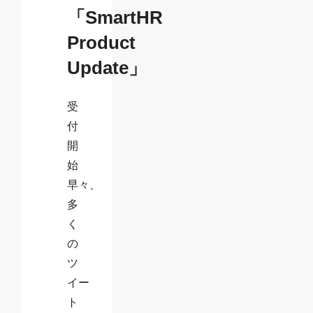
「SmartHR
Product
Update」
受
付
開
始
早々、
多
く
の
ツ
イー
ト