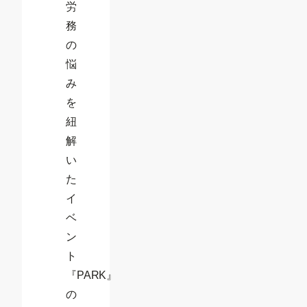
労
務
の
悩
み
を
紐
解
い
た
イ
ベ
ン
ト
『PARK』
の