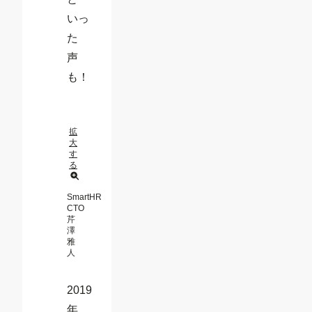
いっ
た
声
も！
拡
大
す
る
SmartHR
CTO
芹
澤
雅
人
2019
年