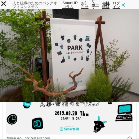
サ
人と組織のためのバックオ
SmartHR
お知
会社
ログ
解
ポー
フィスシステム
コラム
らせ
情報
イン
ト
決
SmartHR
機
事
す
料
とは
能
例
る
金
課
題
トップ
SmartHRコラム
ユーザーコミュニティ 記事一覧
人事・労務のミー
公
開
日：
2019/10/08