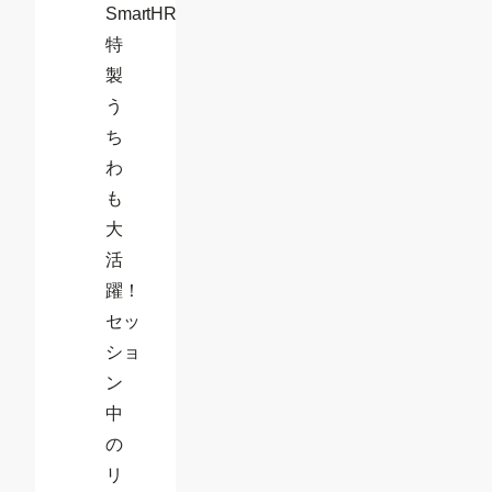
SmartHR
特
製
う
ち
わ
も
大
活
躍！
セッ
ショ
ン
中
の
リ