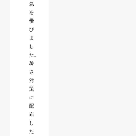
気
を
帯
び
ま
し
た。
暑
さ
対
策
に
配
布
し
た