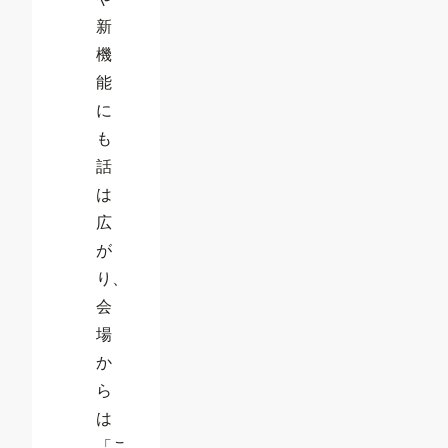
新
機
能
に
も
話
は
広
が
り、
会
場
か
ら
は
「こ