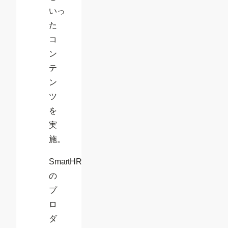
いっ
た
コ
ン
テ
ン
ツ
を
実
施。
SmartHR
の
プ
ロ
ダ