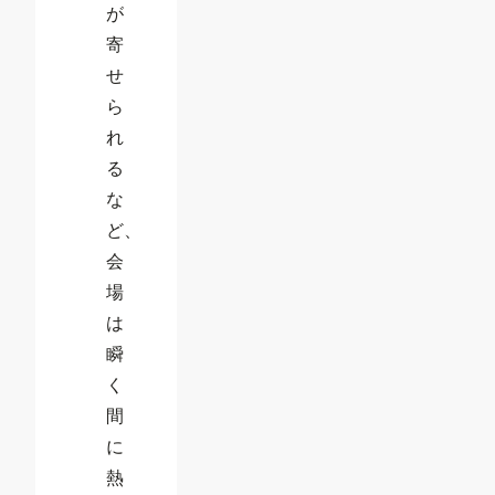
が
寄
せ
ら
れ
る
な
ど、
会
場
は
瞬
く
間
に
熱