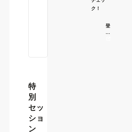
チェッ
ク！
登
録
は
こ
ち
ら
か
ら
特
別
セッ
ショ
ン