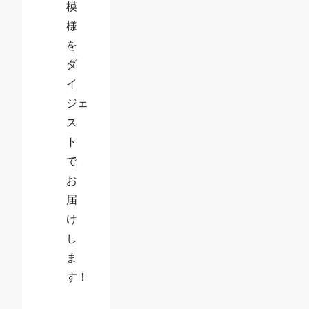
模
様
を
ダ
イ
ジェ
ス
ト
で
お
届
け
し
ま
す！