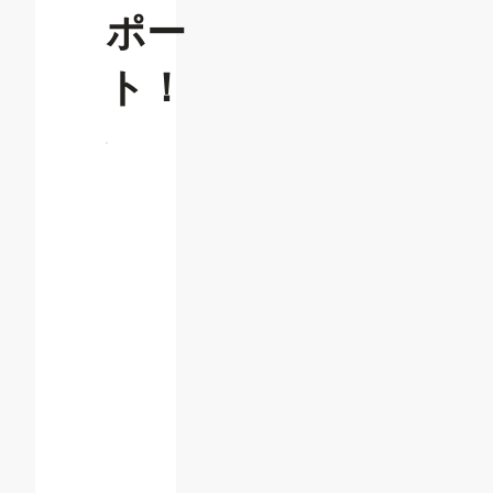
ポー
ト！
目
次
特別セッ
ション
「SmartHR
Product
Update」
パネル