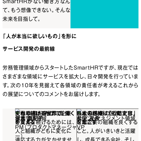
SmartHRがない働き方なん
て、もう想像できない。そんな
未来を目指して。
「人が本当に欲しいもの」を形に
サービス開発の最前線
労務管理領域からスタートしたSmartHRですが、現在では
さまざまな領域にサービスを拡大し、日々開発を行っていま
す。次の10年を見据えて各領域の責任者が考えるこれから
の展望についてのコメントをお届けします。
変わり続ける世界で、働く
変化の速い時代に、企業
日本の組織に「行動変容」
私たちがやりたいことは、
塚本 真紀子
労務管理領域
松栄 友希
タレントマネジメント領域
を支える
が成長を続けるためには、
を起こす
日本企業の組織を良くする
PM（プロダクトマネージャ
VP
人と組織がともに変化に
こと。人がいきいきと活躍
ー）
適応する力が欠かせませ
し、成長できる会社、そし