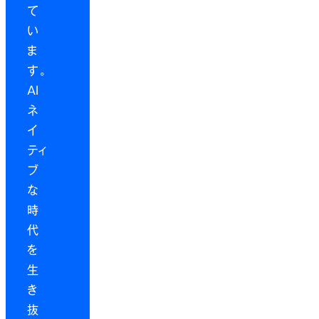
て
い
ま
す。
AI
ネ
イ
ティ
ブ
な
時
代
を
生
き
抜