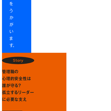
を
う
か
が
い
ま
す。
Story
管理職の
心理的安全性は
誰が守る？
孤立するリーダー
に
必要な支え