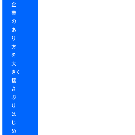
企
業
の
あ
り
方
を
大
きく
揺
さ
ぶ
り
は
じ
め