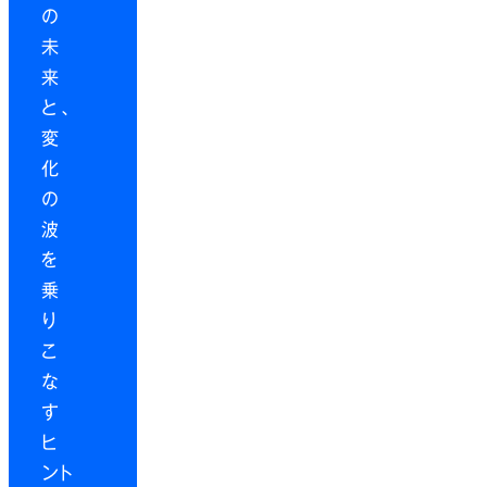
の
未
来
と、
変
化
の
波
を
乗
り
こ
な
す
ヒ
ント