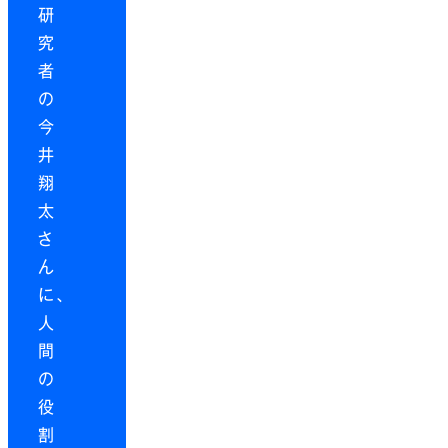
研
究
者
の
今
井
翔
太
さ
ん
に、
人
間
の
役
割