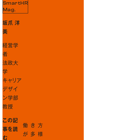
SmartHR
Mag.
坂爪 洋
美
経営学
者
法政大
学
キャリア
デザイ
ン学部
教授
この記
働き方
事を読
が多様
む