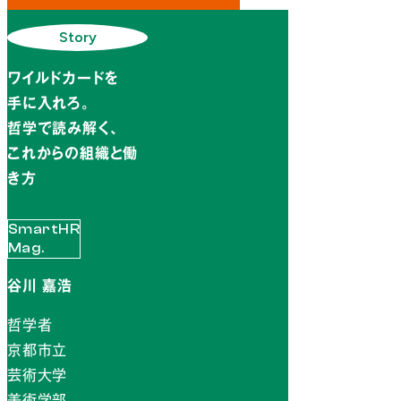
Story
ワイルドカードを
手に入れろ。
哲学で読み解く、
これからの組織と働
き方
SmartHR
Mag.
谷川 嘉浩
哲学者
京都市立
芸術大学
美術学部