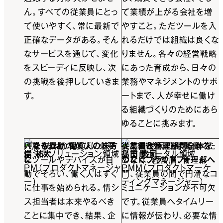
ん。すべての従業員にとっ
て業績が上がる会社を増
て使いやすく、常に最新で
やすこと。ただツールを入
正確なデータがある。そん
れるだけでは組織は良くな
なサービスを通じて、変化
りません。各々の経営戦略
をスピーディに反映し、次
にあった育成から、日々の
の挑戦を後押ししていきま
業務やマネジメントのサポ
す。
ートまで、人が幸せに働け
る組織づくりのためにあら
ゆることに挑みます。
ITをもっと、働く人の味方
入社や異動のたびに必要
従業員と管理部門全体を
人と組織がより良く働くた
岸 祐太
情シスソリューション領域
島田 悠司
従業員ポータル領域
に
なツールやデバイスが自
つなぐプラットフォームへ
めには、経営層、管理部
PM（プロダクトマネージャ
PMM（プロダクトマーケ
動でそろい、働く人はすぐ
門、従業員の間で円滑なコ
ー）
ティングマネージャー）
に仕事を始められる。情シ
ミュニケーションが不可欠
ス担当者は本来やるべき
です。従業員へタイムリー
ことに集中でき、結果、企
に情報が伝わり、必要な情