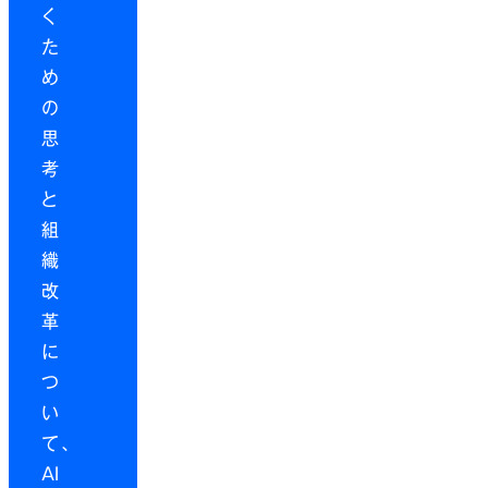
く
た
め
の
思
考
と
組
織
改
革
に
つ
い
て、
AI