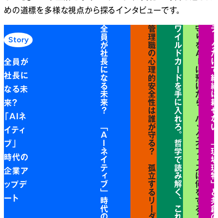
めの道標を多様な視点から探るインタビューです。
全員が社長になる未来？ 「AIネイティブ」時代の企業アップデート
管理職の心理的安全性は誰が守る？ 孤立するリーダーに必要な支え
ワイルドカードを手に入れろ。哲学で読み解く、これからの組織と働き方
守りをAIに預けたら、バックオフィスは何をする？ 管理とリーダーの変革
データだけで組織は耕せない。「現場現物」と共創のマネジメン
Story
全員が
社長に
なる未
来？
「AIネ
イティ
ブ」
時代の
企業ア
ップデ
ート