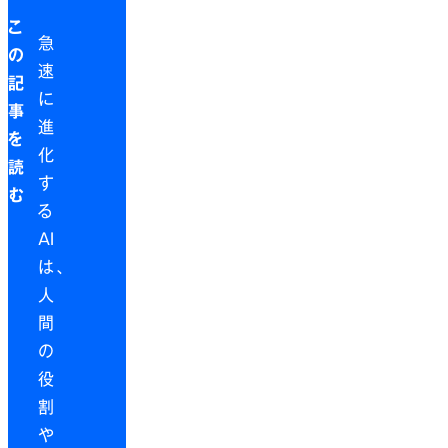
こ
急
の
速
記
に
事
進
を
化
読
す
む
る
AI
は、
人
間
の
役
割
や