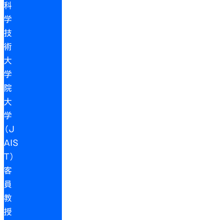
科
学
技
術
大
学
院
大
学
（J
AIS
T）
客
員
教
授