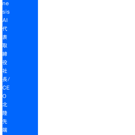
ne
sis
AI
代
表
取
締
役
社
長/
CE
O
北
陸
先
端