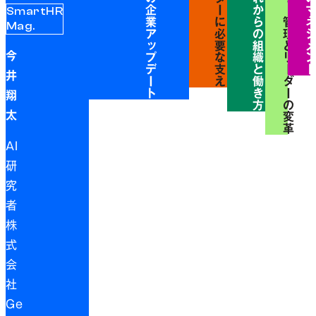
SmartHR
Mag.
今
井
翔
太
AI
研
究
者
株
式
会
社
Ge