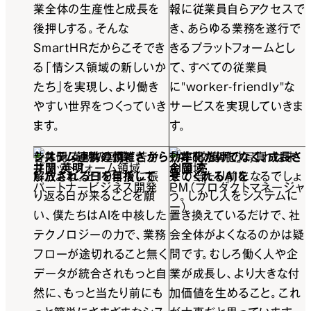
業全体の生産性と成長を
報に従業員自らアクセスで
後押しする。そんな
き、あらゆる業務を遂行で
SmartHRだからこそでき
きるプラットフォームとし
る「情シス領域の新しいか
て、すべての従業員
たち」を実現し、より働き
に"worker-friendly"な
やすい世界をつくっていき
サービスを実現していきま
ます。
す。
システム連携の煩雑さから
昔はシステム連携て苦労
効率化だけでなく、成長さ
「AIで効率化」。これは未
井関 英明
プラットフォーム領域
金岡 亮
AI領域
解放される日を目指して
したよね。と10年後に振
せてくれるAIを
来の当たり前になるでしょ
パートナービジネス開発
PM（プロダクトマネージャ
り返る日が来ることを願
う。しかし人をシステムに
ー）
い、僕たちはAIを中核した
置き換えているだけで、社
テクノロジーの力で、業務
会全体がよくなるのかは疑
フローが途切れること無く
問です。むしろ働く人や企
データが統合されもっと自
業が成長し、より大きな付
然に、もっと当たり前にも
加価値を生めること。これ