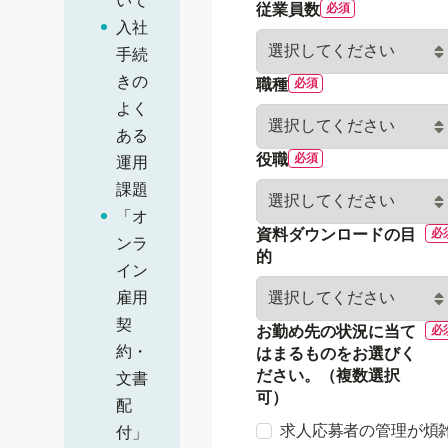
いて
従業員数
入社
手続
きの
職種
よく
ある
役職
運用
課題
「オ
資料ダウンロードの目
ンラ
的
イン
雇用
契
お勤め先の状況に当て
約・
はまるものをお選びく
ださい。（複数選択
文書
可）
配
求人応募者の管理が煩
付」