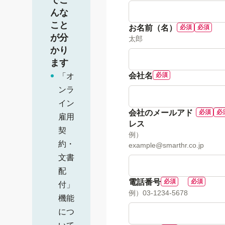
んな
こと
お名前（名）
が分
太郎
かり
ます
会社名
「オ
ンラ
イン
会社のメールアド
雇用
レス
契
例）
約・
example@smarthr.co.jp
文書
配
電話番号
付」
例）03-1234-5678
機能
につ