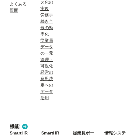
ス化の
よくある
実現
質問
労務手
続き全
般の効
率化
従業員
データ
の一元
管理・
可視化
経営の
意思決
定への
データ
活用
機能
SmartHR
SmartHR
従業員ポー
情報システ