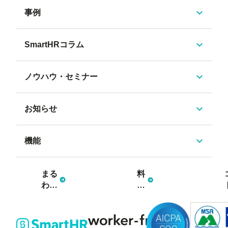
事例
SmartHRコラム
ノウハウ・セミナー
お知らせ
機能
まる
料
わか
金
り資
プ
料3
ラ
点
ン