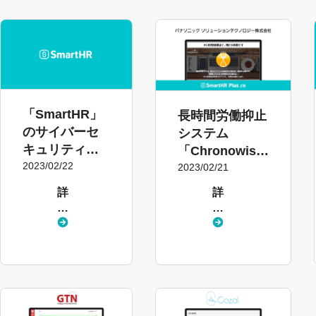
「SmartHR」
長時間労働抑止
のサイバーセ
システム
キュリティ演
「Chronowis」
習を実施しま
2023/02/22
とクラウド人事
2023/02/21
した
労務ソフト
詳
詳
「SmartHR」
し
し
がシステム連携
く
く
し協業を開始
見
見
る
る