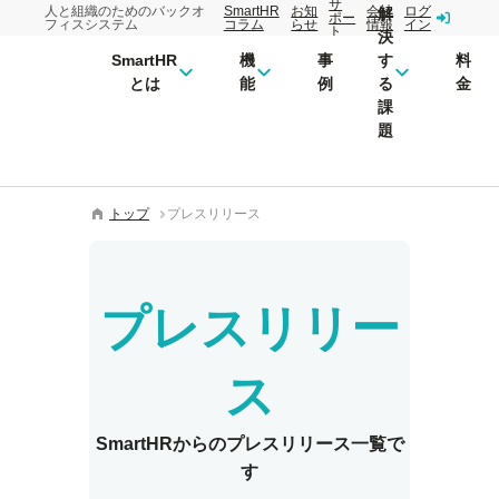
サ
人と組織のためのバックオ
SmartHR
お知
会社
ログ
解
ポー
フィスシステム
コラム
らせ
情報
イン
ト
決
SmartHR
機
事
す
料
とは
能
例
る
金
課
題
トップ
プレスリリース
プレスリリー
ス
SmartHRからの
プレスリリース一覧で
す