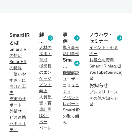
解
事
ノウハウ・
SmartHR
決
例
セミナー
とは
す
人材の
導入事例
イベント・セミ
SmartHR
採用・
活用事例
ナー
る
の想い
育成
SmartHR
お役立ち資料
課
SmartHR
従業員
SmartHR Mag.
新規タ
コ
題
の特長
のエン
YouTube(Service)
ラ
機能解説
「使いや
ゲージ
新規タブまたはウィン
ユーザー
ム
すさ」に
メント
コミュニ
お知らせ
向けた工
向上
ティ
プレスリリース
夫
人員配
イベント
その他お知らせ
充実のサ
置・育
レポート
新規タブまたはウィン
ポート
成計画
SmartHR
外部サー
DX・
の取り組
ビス連携
ペー
み
セキュリ
パーレ
ティ