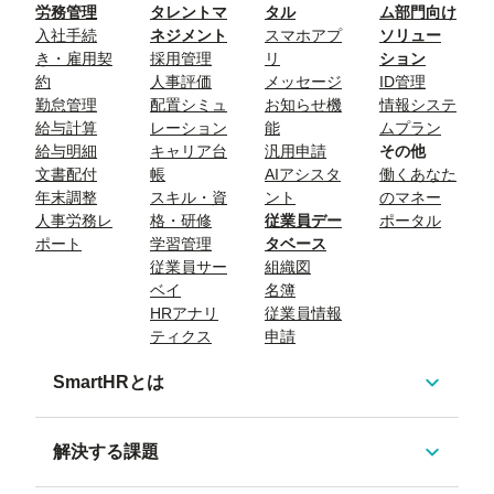
労務管理
タレントマ
タル
ム部門向け
入社手続
ネジメント
スマホアプ
ソリュー
き・雇用契
採用管理
リ
ション
約
人事評価
メッセージ
ID管理
勤怠管理
配置シミュ
お知らせ機
情報システ
給与計算
レーション
能
ムプラン
給与明細
キャリア台
汎用申請
その他
文書配付
帳
AIアシスタ
働くあなた
年末調整
スキル・資
ント
のマネー
人事労務レ
格・研修
従業員デー
ポータル
ポート
学習管理
タベース
従業員サー
組織図
ベイ
名簿
HRアナリ
従業員情報
ティクス
申請
SmartHRとは
解決する課題