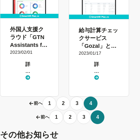
外国人支援ク
給与計算チェッ
ラウド「GTN
クサービス
Assistants for
「Gozal」とク
Biz」とクラウ
2023/02/01
ラウド人事労務
2023/01/17
ド人事労務ソ
ソフト
詳
詳
フト
「SmartHR」
し
し
「SmartHR」
がシステム連携
く
く
がシステム連
し協業を開始
見
見
携し協業を開
る
る
始
1
2
3
4
前へ
1
2
3
4
前へ
その他お知らせ