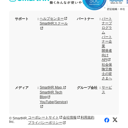
セッ
ト
新規タブまたはウィンドウで開く
ヘルプセンター
パート
サポート
：
パートナー
：
ナープ
SmartHRスクール
ログラ
新規タブまたはウィンドウで開く
ム
パート
ナー企
業
開発者
向け
新規タブまた
API
社会保
険労務
士の皆
さまへ
新規タブまたはウィンドウで開く
SmartHR Mag.
サービ
メディア
：
グループ会社
：
ス
SmartHR Tech
新規タブまたはウィンドウで開く
Blog
YouTube(Service)
新規タブまたはウィンドウで開く
コーポレートサイト
会社情報
利用規約
新規タブまたはウィンドウで開く
新規タブまたはウィンドウで開く
© SmartHR,
X (Twitte
Facebook
Inc.
プライバシーポリシー
新規タブまたはウィンドウで開く