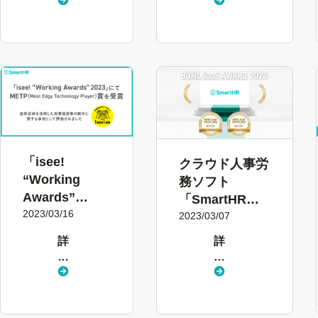
く
く
「SmartHR」
見
見
を導入
る
る
「isee!
クラウド人事労
“Working
務ソフト
Awards”
「SmartHR」
2023」にて
2023/03/16
が「BOXIL
2023/03/07
METP(Most
SaaS AWARD
詳
詳
Edgy
2023」の2部門
し
し
Technology
で1位を受賞
く
く
Player)賞を受
見
見
賞
る
る