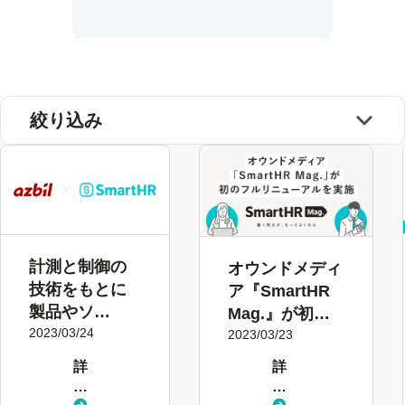
絞り込み
計測と制御の
オウンドメディ
技術をもとに
ア『SmartHR
製品やソ
Mag.』が初の
リューション
2023/03/24
フルリニューア
2023/03/23
を提供するア
ルを実施
詳
詳
ズビル株式会
し
し
社が