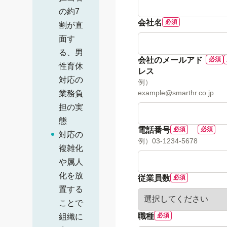
の約7
会社名
割が直
面す
る、男
会社のメールアド
性育休
レス
対応の
例）
example@smarthr.co.jp
業務負
担の実
態
電話番号
対応の
例）03-1234-5678
複雑化
や属人
化を放
従業員数
置する
ことで
職種
組織に