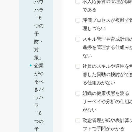
求人応募者の管理が煩
パワ
である
ハラ
「6
評価プロセスが複雑で
つの
理しづらい
予
スキル管理や育成計画
防・
進捗を管理する仕組み
対
ない
策」
企業
社員のスキルや適性を
がや
慮した異動の検討がで
るべ
る仕組みがない
きパ
組織の健康状態を測る
ワハ
サーベイや分析の仕組
ラ
がない
「6
勤怠管理が紙や表計算
つの
フトで手間がかかる
予