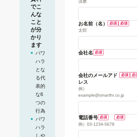
須磨
でこ
んな
こと
お名前（名）
が分
太郎
かり
ます
会社名
パワ
ハラ
とな
会社のメールアド
る代
レス
表的
例）
な6
example@smarthr.co.jp
つの
行為
電話番号
パワ
例）03-1234-5678
ハラ
しや