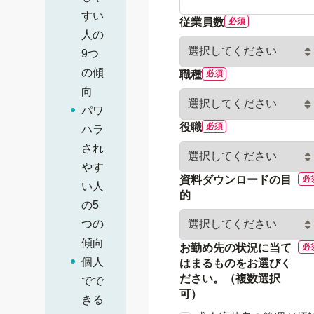
すい
従業員数
人の
9つ
の傾
職種
向
パワ
役職
ハラ
され
やす
資料ダウンロードの目
い人
的
の5
つの
傾向
お勤め先の状況に当て
個人
はまるものをお選びく
ださい。（複数選択
でで
可）
きる