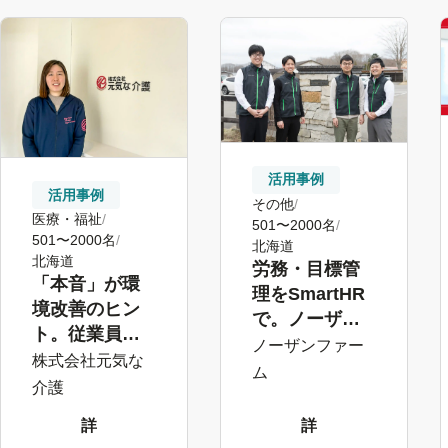
活用事例
活用事例
その他
医療・福祉
501〜2000名
501〜2000名
北海道
北海道
労務・目標管
「本音」が環
理をSmartHR
境改善のヒン
で。ノーザン
ト。従業員
ファームの
ノーザンファー
サーベイで職
株式会社元気な
「馬を愛する
ム
員の声が集ま
介護
人」を支える
る体制に
環境づくり
詳
詳
し
し