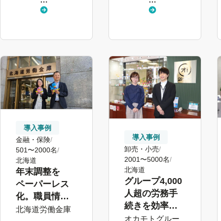
く
く
見
見
る
る
導入事例
導入事例
金融・保険
卸売・小売
501〜2000名
2001〜5000名
北海道
北海道
年末調整を
グループ4,000
ペーパーレス
人超の労務手
化。職員情報
続きを効率
の一元管理も
北海道労働金庫
化。年齢問わ
オカモトグルー