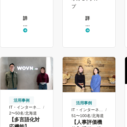
進行中
ず「選ばれ
プ
る」会社へ
詳
詳
し
し
く
く
見
見
る
る
活用事例
活用事例
IT・インターネッ
IT・インターネッ
ト
2〜50名
北海道
ト
51〜100名
北海道
【多言語化対
【人事評価機
応機能】