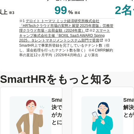
99
2
以上
%
※3
※4
※1
デロイト トーマツ ミック経済研究所株式会社
「HRTechクラウド市場の実態と展望 2025年度版」労務管
新規タブまたはウィンドウで
理クラウド市場・出荷金額（2024年度）
※2
スマート
キャンプ株式会社主催「BOXIL SaaS AWARD Spring
新規タブまたはウィ
2025」タレントマネジメントシステム部門で受賞
※3
SmartHR上で事業所登録を完了しているテナント数（但
し、退会処理を行ったテナント数を除く） ※4 CMRR解約
率の直近12ヶ月平均（2026年4月時点）より算出
SmartHRをもっと知る
SmartHRで解
Sma
決できる課題
解決
がカテゴリご
とが
とにわかる
解