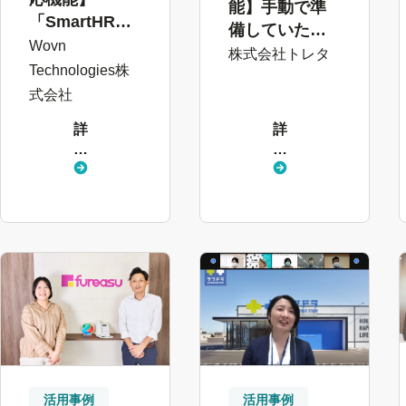
能】手動で準
「SmartHRの
備していた複
便利さを外国
Wovn
数の評価シー
株式会社トレタ
人従業員も実
Technologies株
トをSmartHR
感」確かな翻
式会社
に集約。準備
訳がミスを防
工数を3日→1
詳
詳
ぎ、業務効率
日に大幅削減
し
し
化を実現
（株式会社ト
く
く
（Wovn
レタ）
見
見
Technologies
る
る
株式会社）
活用事例
活用事例