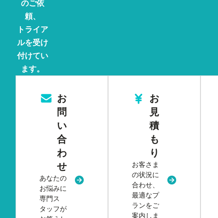
のご依
頼、
トライア
ルを受け
付けてい
ます。
お
お
問
見
い
積
合
も
わ
り
お客さま
せ
の状況に
あなたの
新規タブまたはウィンドウで開く
新規タブまた
合わせ、
お悩みに
最適なプ
専門ス
ランをご
タッフが
案内しま