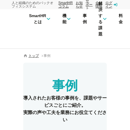
サ
人と組織のためのバックオ
SmartHR
お知
会社
ログ
解
ポー
フィスシステム
コラム
らせ
情報
イン
ト
決
SmartHR
機
事
す
料
とは
能
例
る
金
課
題
トップ
事例
事例
導入されたお客様の事例を、
課題やサー
ビスごとにご紹介。
実際の声や工夫を業務にお役立てくださ
い