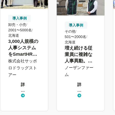
導入事例
卸売・小売
導入事例
2001〜5000名
その他
北海道
501〜2000名
3,000人規模の
北海道
人事システム
増え続ける従
をSmartHRに1
業員に複雑な
本化し、戦略
人事異動。
株式会社サッポ
人事を推進
「配置シミュ
ノーザンファー
ロドラッグスト
レーション」
ム
アー
機能で人材配
詳
詳
置のミスがゼ
し
し
ロに
く
く
見
見
る
る