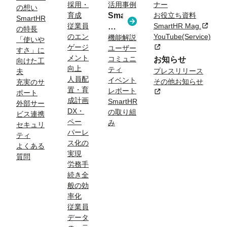
採用・
活用事例
ナー
る
の想い
育成
SmartHR
お役立ち資料
課
SmartHR
従業員
SmartHR Mag.
新規タ
コ
題
の特長
のエン
YouTube(Service)
ラ
機能解説
「使いや
ゲージ
新規タブまたはウィン
ユーザー
ム
すさ」に
メント
コミュニ
お知らせ
向けた工
向上
ティ
プレスリリース
夫
人員配
イベント
その他お知らせ
充実のサ
置・育
レポート
新規タブまたはウィン
ポート
成計画
SmartHR
外部サー
DX・
の取り組
ビス連携
ペー
み
セキュリ
パーレ
ティ
ス化の
よくある
実現
質問
労務手
続き全
般の効
率化
従業員
データ