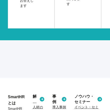
お答えし
す
ます
解
事
ノウハウ・
SmartHR
決
例
セミナー
とは
す
人材の
導入事例
イベント・セミ
SmartHR