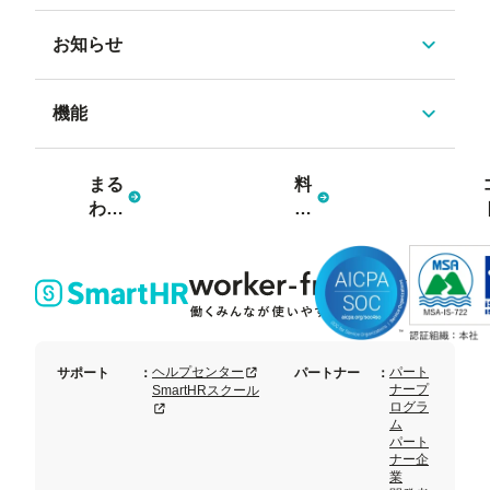
お知らせ
機能
まる
料
わか
金
り資
プ
料3
ラ
点
ン
セッ
ト
新規タブまたはウィンドウで開く
ヘルプセンター
パート
サポート
：
パートナー
：
ナープ
SmartHRスクール
ログラ
新規タブまたはウィンドウで開く
ム
パート
ナー企
業