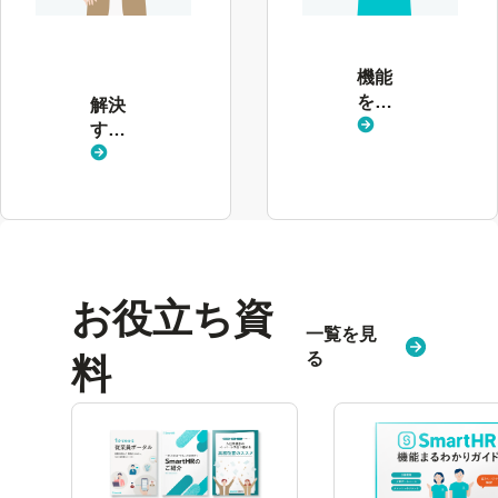
決
す
る
機能
課
を見
解決
題
る
する
を
課題
見
を見
る
る
お役立ち資
一覧を見
る
料