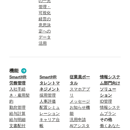
の一元
管理・
可視化
経営の
意思決
定への
データ
活用
機能
SmartHR
SmartHR
従業員ポー
情報システ
労務管理
タレントマ
タル
ム部門向け
入社手続
ネジメント
スマホアプ
ソリュー
き・雇用契
採用管理
リ
ション
約
人事評価
メッセージ
ID管理
勤怠管理
配置シミュ
お知らせ機
情報システ
給与計算
レーション
能
ムプラン
給与明細
キャリア台
汎用申請
その他
文書配付
帳
AIアシスタ
働くあなた