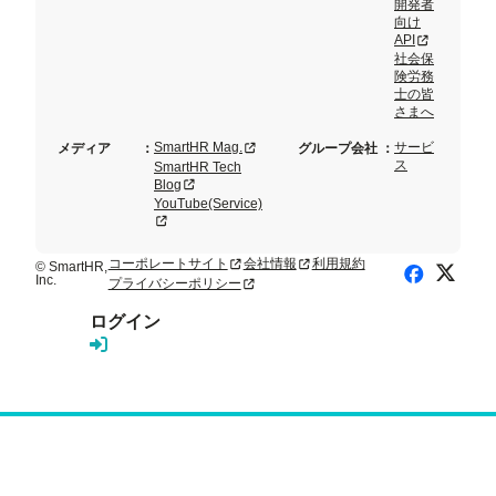
開発者
向け
新規タブまた
API
社会保
険労務
士の皆
さまへ
新規タブまたはウィンドウで開く
SmartHR Mag.
サービ
メディア
：
グループ会社
：
ス
SmartHR Tech
新規タブまたはウィンドウで開く
Blog
YouTube(Service)
新規タブまたはウィンドウで開く
コーポレートサイト
会社情報
利用規約
新規タブまたはウィンドウで開く
新規タブまたはウィンドウで開く
© SmartHR,
X (Twitte
Facebook
Inc.
プライバシーポリシー
新規タブまたはウィンドウで開く
ログイン