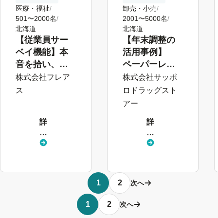
医療・福祉
卸売・小売
501〜2000名
2001〜5000名
北海道
北海道
【従業員サー
【年末調整の
ベイ機能】本
活用事例】
音を拾い、本
ペーパーレス
音に応える。
化・時間節
株式会社フレア
株式会社サッポ
スムーズ運用
約・ミス減少
ス
ロドラッグスト
を叶える、プ
に成功。従業
アー
リセットサー
員からも評
詳
詳
ベイ
判！（株式会
し
し
社サッポロド
く
く
ラッグスト
見
見
アー）
る
る
1
2
次へ
1
2
次へ